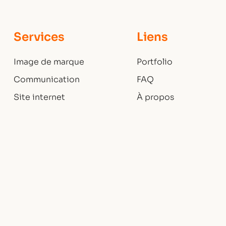
Services
Liens
Image de marque
Portfolio
Communication
FAQ
Site internet
À propos
Création pluriel
Contact
© Axel Mary — Designer Graphique/Webdesigner —